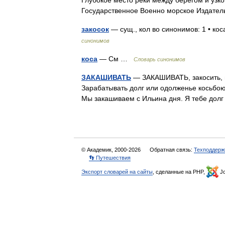
Глубокое место реки между берегом и узко
Государственное Военно морское Издат
закосок
— сущ., кол во синонимов: 1 • ко
синонимов
коса
— См …
Словарь синонимов
ЗАКАШИВАТЬ
— ЗАКАШИВАТЬ, закосить, на
Зарабатывать долг или одолженье косьбою. 
Мы закашиваем с Ильина дня. Я тебе дол
© Академик, 2000-2026
Обратная связь:
Техподдерж
👣 Путешествия
Экспорт словарей на сайты
, сделанные на PHP,
Jo