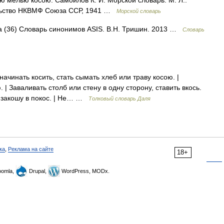
ю мелью косою. Самойлов К. И. Морской словарь. М. Л.:
ельство НКВМФ Союза ССР, 1941 …
Морской словарь
са (36) Словарь синонимов ASIS. В.Н. Тришин. 2013 …
Словарь
чинать косить, стать сымать хлеб или траву косою. |
| Заваливать столб или стену в одну сторону, ставить вкось.
г закошу в покос. | Не… …
Толковый словарь Даля
ка
,
Реклама на сайте
18+
omla,
Drupal,
WordPress, MODx.