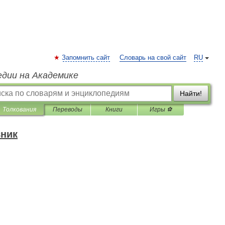
Запомнить сайт
Словарь на свой сайт
RU
едии на Академике
Найти!
Толкования
Переводы
Книги
Игры ⚽
вник