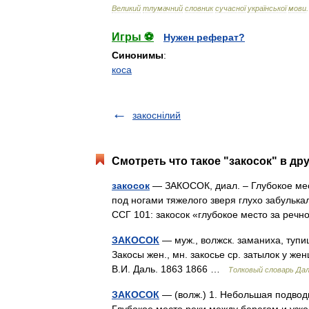
Великий
тлумачний
словник
сучасної
української
мови
.
Игры ⚽
Нужен реферат?
Синонимы
:
коса
закоснілий
Смотреть что такое "закосок" в др
закосок
— ЗАКОСОК, диал. – Глубокое мест
под ногами тяжелого зверя глухо забульк
ССГ 101: закосок «глубокое место за ре
ЗАКОСОК
— муж., волжск. заманиха, тупиц
Закосы жен., мн. закосье ср. затылок у же
В.И. Даль. 1863 1866 …
Толковый словарь Да
ЗАКОСОК
— (волж.) 1. Небольшая подводн