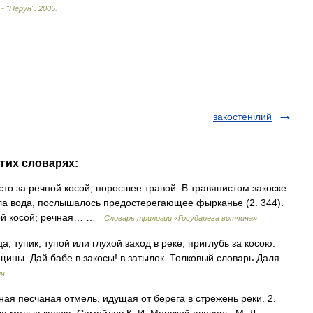
 - "
Перун
"
.
2005
.
закостенілий
угих словарях:
о за речной косой, поросшее травой. В травянистом закоске
ала вода, послышалось предостерегающее фырканье (2. 344).
чной косой; речная… …
Словарь трилогии «Государева вотчина»
а, тупик, тупой или глухой заход в реке, приглубь за косою.
нщины. Дай бабе в закосы! в затылок. Толковый словарь Даля.
ля
ая песчаная отмель, идущая от берега в стрежень реки. 2.