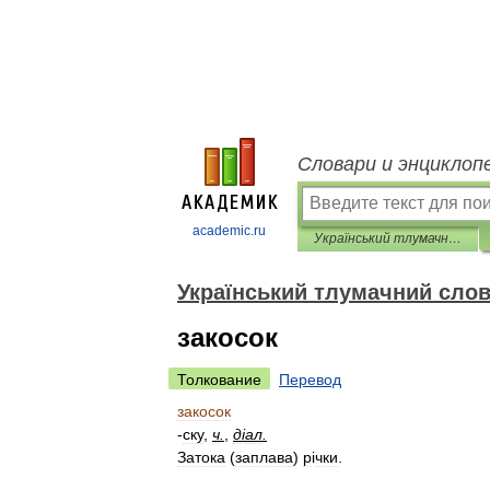
Словари и энциклоп
academic.ru
Український тлумачний словник
Український тлумачний сло
закосок
Толкование
Перевод
закосок
-
ску
,
ч
.
,
д
і
ал
.
Затока
(
заплава
)
р
і
чки
.